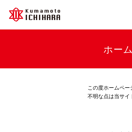
熊
本
ホー
い
ち
は
ら
工
この度ホームペー
業
不明な点は当サイ
株
式
会
社