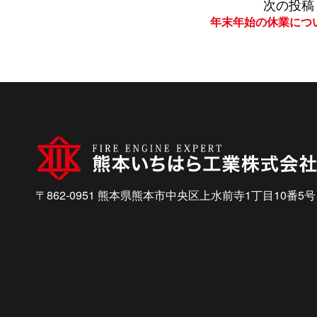
投
｜
次の投稿
安
年末年始の休業につ
心
稿
と
未
来
ナ
を
つ
く
ビ
る
〒862-0951 熊本県熊本市中央区上水前寺1丁目10番5号
ゲ