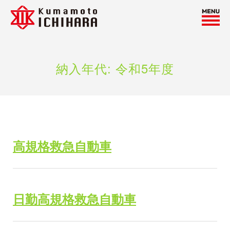
熊
本
い
ち
は
納入年代:
令和5年度
ら
工
業
株
式
会
社
高規格救急自動車
｜
安
心
と
日勤高規格救急自動車
未
来
を